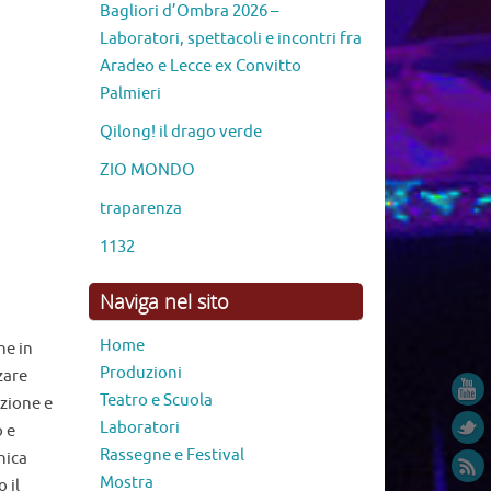
News ed Eventi
S.M. di Leuca – Festival Il sipario
o era
delle meraviglie – agosto 2026
Festival Il sipario delle meraviglie –
14/19 luglio 2026 Aradeo
LA SCENA DEI RAGAZZI 2026 –
Matinée per le scuole – Teatro
Comunale “D. Modugno” di Aradeo
Bagliori d’Ombra 2026 –
Laboratori, spettacoli e incontri fra
Aradeo e Lecce ex Convitto
Palmieri
Qilong! il drago verde