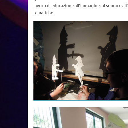
L’interesse destato per il magico spettacolo del 
cui la costruzione e l’animazione delle sagome p
sogni e bisogni. Partendo da quesi premessa abb
la costruzione di un avvenimento spettacolare di
proprio teatrino in miniatura, durante uno o più 
Queste iniziative sono state solitamente inserit
lavoro di educazione all’immagine, al suono e all’
tematiche.