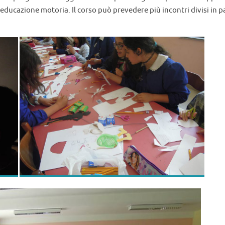
teatro delle ombre può concretizzarsi in un laboratorio di animazio
ossono esser utilizzate come strumento per teatralizzare e socializ
iamo elaborato una proposta che prevede Ì’ideazione, fa progetta
 teatro d’ombra: dalla costruzione delle sagome a quella di un ver
incontri, i partecipan possono appropriarsi dei rudimenti della tec
e nei programmi di aggiornamenti per insegnanti perchè sviluppano
educazione motoria. Il corso può prevedere più incontri divisi in p