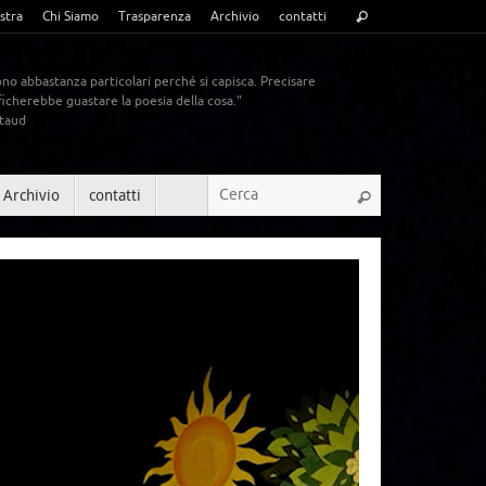
stra
Chi Siamo
Trasparenza
Archivio
contatti
ono abbastanza particolari perché si capisca. Precisare
ficherebbe guastare la poesia della cosa."
rtaud
Archivio
contatti