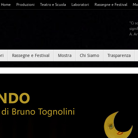
Home
Produzioni
Teatro e Scuola
Laboratori
Rassegne e Festival
Mo
"Ci s
signi
A. A
ri
Rassegne e Festival
Mostra
Chi Siamo
Trasparenza