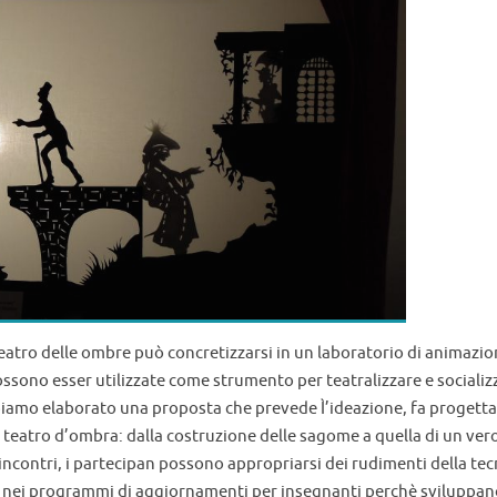
delicatamente dall’ erba, con sbalorditiva abilità la mia ombra quant
asca. A. V
on Chamisso (Storia meravigliosa di Peter Schlemihl)