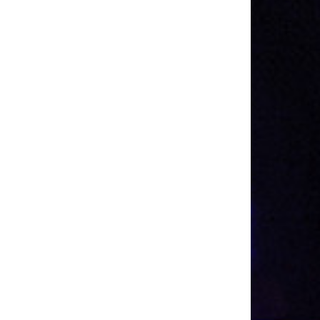
Gestione
Accedi
RSS
degli articoli
RSS
dei commenti
WordPress.org