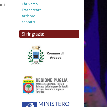
ZIO MONDO
traparenza
1132
Naviga nel sito
Home
ne in
Produzioni
zare
Teatro e Scuola
zione e
Laboratori
o e
Rassegne e Festival
nica
Mostra
 il
Chi Siamo
arti
Trasparenza
Archivio
contatti
Si ringrazia: