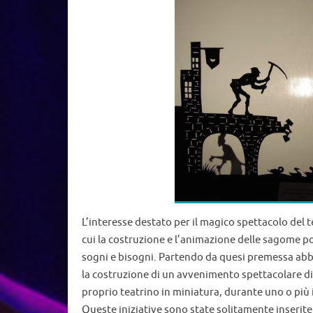
Il teatro delle ombre
Mi si inginocchiò ai piedi ed io lo vidi staccare 
lunga, arrotolarla piegarla e infine ficcarsela in t