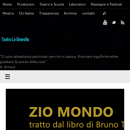
Home
Produzioni
Teatro e Scuola
Laboratori
Rassegne e Festival
Mostra
Chi Siamo
Trasparenza
Archivio
contatti
Teatro Le Giravolte
"Ci sono abbastanza particolari perché si capisca. Precisare significherebbe
guastare la poesia della cosa."
A. Artaud