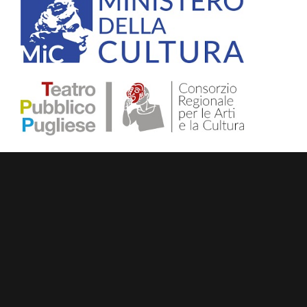
Gestione
Accedi
RSS
degli articoli
RSS
dei commenti
WordPress.org