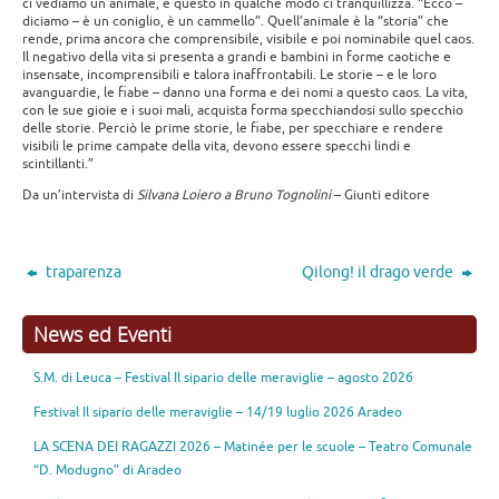
ci vediamo un animale, e questo in qualche modo ci tranquillizza. “Ecco –
diciamo – è un coniglio, è un cammello”. Quell’animale è la “storia” che
rende, prima ancora che comprensibile, visibile e poi nominabile quel caos.
Il negativo della vita si presenta a grandi e bambini in forme caotiche e
insensate, incomprensibili e talora inaffrontabili. Le storie – e le loro
avanguardie, le fiabe – danno una forma e dei nomi a questo caos. La vita,
con le sue gioie e i suoi mali, acquista forma specchiandosi sullo specchio
delle storie. Perciò le prime storie, le fiabe, per specchiare e rendere
visibili le prime campate della vita, devono essere specchi lindi e
scintillanti.”
Da un’intervista di
Silvana Loiero a Bruno Tognolini
– Giunti editore
traparenza
Qilong! il drago verde
News ed Eventi
S.M. di Leuca – Festival Il sipario delle meraviglie – agosto 2026
Festival Il sipario delle meraviglie – 14/19 luglio 2026 Aradeo
LA SCENA DEI RAGAZZI 2026 – Matinée per le scuole – Teatro Comunale
“D. Modugno” di Aradeo