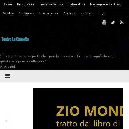
Home
Produzioni
Teatro e Scuola
Laboratori
Rassegne e Festival
Mostra
Chi Siamo
Trasparenza
Archivio
contatti
Teatro Le Giravolte
"Ci sono abbastanza particolari perché si capisca. Precisare significherebbe
guastare la poesia della cosa."
A. Artaud