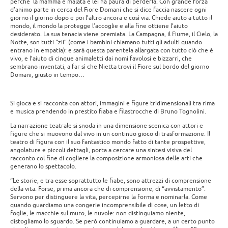
perchè la mamma è malata e lei ha paura di perderla. Con grande forza
d’animo parte in cerca del Fiore Domani che si dice faccia nascere ogni
giorno il giorno dopo e poi l’altro ancora e così via. Chiede aiuto a tutto il
mondo, il mondo la protegge l’accoglie e alla fine ottiene l’aiuto
desiderato. La sua tenacia viene premiata. La Campagna, il Fiume, il Cielo, la
Notte, son tutti “zii” (come i bambini chiamano tutti gli adulti quando
entrano in empatia): e sarà questa parentela allargata con tutto ciò che è
vivo, e l’aiuto di cinque animaletti dai nomi favolosi e bizzarri, che
sembrano inventati, a far sì che Nietta trovi il Fiore sul bordo del giorno
Domani, giusto in tempo…
Si gioca e si racconta con attori, immagini e figure tridimensionali tra rima
e musica prendendo in prestito fiaba e filastrocche di Bruno Tognolini.
La narrazione teatrale si snoda in una dimensione scenica con attori e
figure che si muovono dal vivo in un continuo gioco di trasformazione. Il
teatro di figura con il suo fantastico mondo fatto di tante prospettive,
angolature e piccoli dettagli, porta a cercare una sintesi visiva del
racconto col fine di cogliere la composizione armoniosa delle arti che
generano lo spettacolo.
“Le storie, e tra esse soprattutto le fiabe, sono attrezzi di comprensione
della vita. Forse, prima ancora che di comprensione, di “avvistamento”.
Servono per distinguere la vita, percepirne la forma e nominarla. Come
quando guardiamo una congerie incomprensibile di cose, un letto di
foglie, le macchie sul muro, le nuvole: non distinguiamo niente,
distogliamo lo sguardo. Se però continuiamo a guardare, a un certo punto