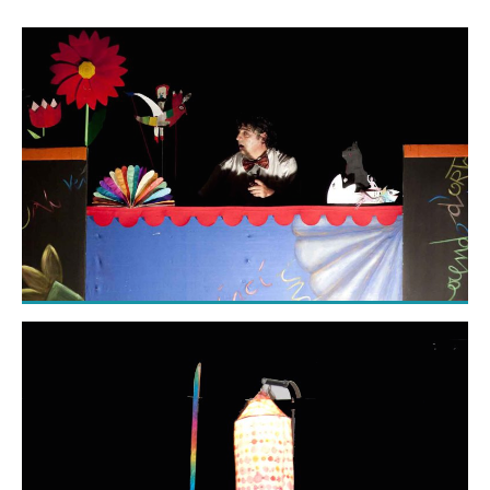
breve: la storia del piccolo re dei fiori, la storia
della tartaruga e la scimmia, quella dell’asino e il
pappagallo e le marachelle di un folletto salentino
e quelle di un giovane buontempone
inframmezzate da filastrocche musiche e canzoni
ispirate a Rodari…e tante altre storie. Si creano
delle composizioni tra l’attore e le figure che
comandate dalle mani, raccontano della fragilità
umana. Piccole storie per raccontare emozioni,
immagini rapide che possono ancora sorprenderci.