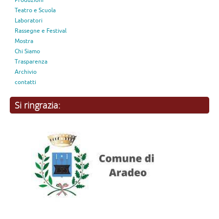
“D. Modugno” di Aradeo
Bagliori d’Ombra 2026 – Laboratori, spettacoli e incontri fra Aradeo e
Lecce ex Convitto Palmieri
Qilong! il drago verde
ZIO MONDO
traparenza
1132
Naviga nel sito
Home
Produzioni
Teatro e Scuola
Laboratori
Rassegne e Festival
Mostra
Chi Siamo
Trasparenza
Archivio