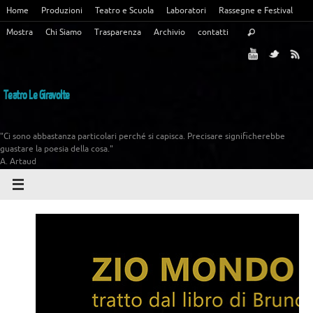
Home
Produzioni
Teatro e Scuola
Laboratori
Rassegne e Festival
Mostra
Chi Siamo
Trasparenza
Archivio
contatti
Teatro Le Giravolte
"Ci sono abbastanza particolari perché si capisca. Precisare significherebbe
guastare la poesia della cosa."
A. Artaud