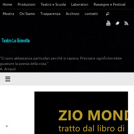
Home
Produzioni
Teatro e Scuola
Laboratori
Rassegne e Festival
Mostra
Chi Siamo
Trasparenza
Archivio
contatti
Teatro Le Giravolte
"Ci sono abbastanza particolari perché si capisca. Precisare significherebbe
guastare la poesia della cosa."
A. Artaud